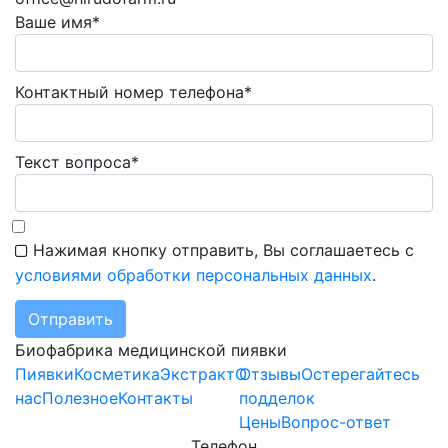
Ваше имя*
Контактный номер телефона*
Текст вопроса*
Нажимая кнопку отправить, Вы соглашаетесь с
условиями обработки персональных данных
.
Отправить
Биофабрика медицинской пиявки
Пиявки
Косметика
Экстракт
О
Отзывы
Остерегайтесь
нас
Полезное
Контакты
подделок
Цены
Вопрос-ответ
Телефон