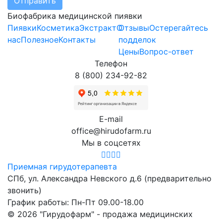
Отправить
Биофабрика медицинской пиявки
Пиявки
Косметика
Экстракт
О
Отзывы
Остерегайтесь
нас
Полезное
Контакты
подделок
Цены
Вопрос-ответ
Телефон
8 (800) 234-92-82
E-mail
office@hirudofarm.ru
Мы в соцсетях
Приемная гирудотерапевта
СПб, ул. Александра Невского д.6
(предварительно
звонить)
График работы: Пн-Пт 09.00-18.00
© 2026 "Гирудофарм" - продажа медицинских