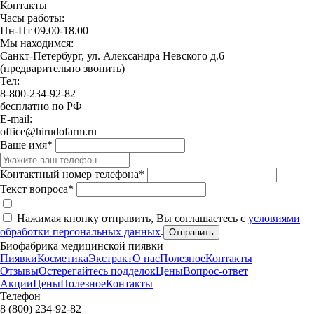
Контакты
Часы работы:
Пн-Пт 09.00-18.00
Мы находимся:
Санкт-Петербург, ул. Александра Невского д.6
(предварительно звонить)
Тел:
8-800-234-92-82
бесплатно по РФ
E-mail:
office@hirudofarm.ru
Ваше имя*
Контактный номер телефона*
Текст вопроса*
Нажимая кнопку отправить, Вы соглашаетесь с
условиями
обработки персональных данных
.
Отправить
Биофабрика медицинской пиявки
Пиявки
Косметика
Экстракт
О нас
Полезное
Контакты
Отзывы
Остерегайтесь
подделок
Цены
Вопрос-ответ
Акции
Цены
Полезное
Контакты
Телефон
8 (800) 234-92-82