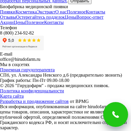
обработки персональных данных
.
Отправить
Биофабрика медицинской пиявки
Пиявки
Косметика
Экстракт
О нас
Полезное
Контакты
Отзывы
Остерегайтесь
подделок
Цены
Вопрос-ответ
Акции
Цены
Полезное
Контакты
Телефон
8 (800) 234-92-82
E-mail
office@hirudofarm.ru
Мы в соцсетях
Приемная гирудотерапевта
СПб, ул. Александра Невского д.6
(предварительно звонить)
График работы: Пн-Пт 09.00-18.00
© 2026 "Гирудофарм" - продажа медицинских пиявок.
Политика конфиденциальности
Карта сайта
Разработка и продвижение сайтов
от BPMG
Вся информация, опубликованная на сайте hirudofarm.ru, в т.ч.
цены товаров, описания, характеристики не являются
публичной офертой, определяемой положениями Статьи 437
Гражданского кодекса РФ, и носят исключительно справочный
характер.